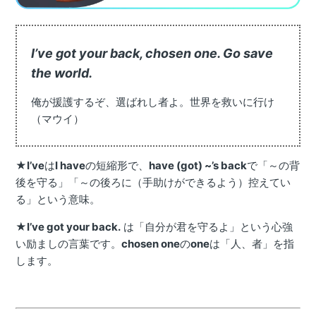
I’ve got your back, chosen one. Go save
the world.
俺が援護するぞ、選ばれし者よ。世界を救いに行け
（マウイ）
★
I’ve
は
I have
の短縮形で、
have (got) ~’s back
で「～の背
後を守る」「～の後ろに（手助けができるよう）控えてい
る」という意味。
★
I’ve got your back.
は「自分が君を守るよ」という心強
い励ましの言葉です。
chosen one
の
one
は「人、者」を指
します。