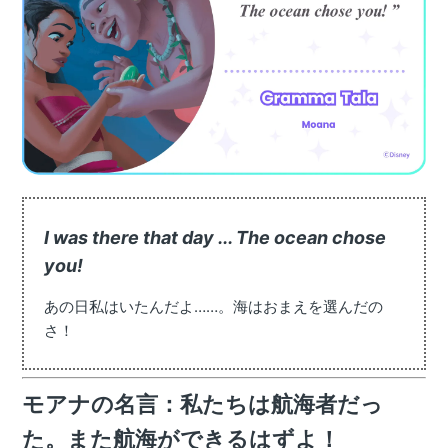
I was there that day ... The ocean chose
you!
あの日私はいたんだよ……。海はおまえを選んだの
さ！
モアナの名言：私たちは航海者だっ
た。また航海ができるはずよ！