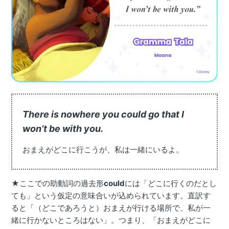
There is nowhere you could go that I
won’t be with you.
おまえがどこに行こうが、私は一緒にいるよ。
★ここでの助動詞の過去形
could
には「どこに行くのだとし
ても」という仮定の意味合いが込められています。直訳す
ると「（どこであろうと）おまえが行ける場所で、私が一
緒に行かないところはない」。つまり、「おまえがどこに