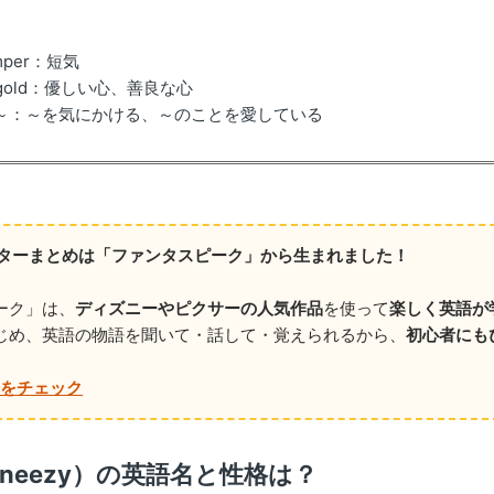
emper：短気
of gold：優しい心、善良な心
for ～：～を気にかける、～のことを愛している
ラクターまとめは「ファンタスピーク」から生まれました！
ーク」は、
ディズニーやピクサーの人気作品
を使って
楽しく英語が
じめ、英語の物語を聞いて・話して・覚えられるから、
初心者にも
リをチェック
neezy）の英語名と性格は？