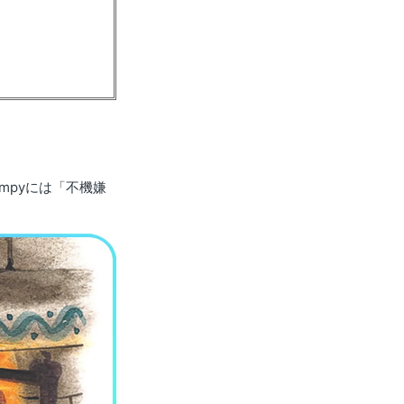
mpyには「不機嫌