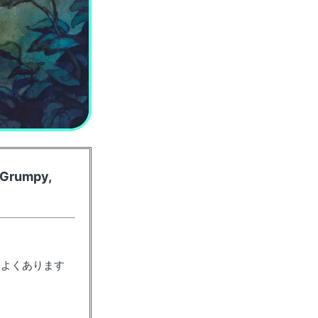
h Grumpy,
もよくあります