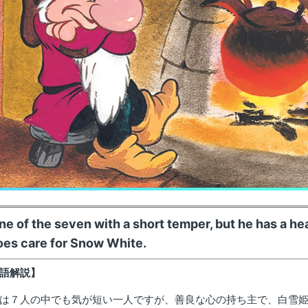
e of the seven with a short temper, but he has a hea
does care for Snow White.
語解説】
は７人の中でも気が短い一人ですが、善良な心の持ち主で、白雪