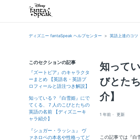
ディズニー fantaSpeak ヘルプセンター
英語上達のコツ
このセクションの記事
知って
『ズートピア』のキャラクタ
びとたち
ーまとめ 【英語名・英語プ
ロフィールと語注つき解説】
介】
知っている？『白雪姫』にで
てくる、７人のこびとたちの
英語の名前 【ディズニーキ
1 年前
更新
ャラ紹介】
『シュガー・ラッシュ』 ヴ
この記事では『白
ァネロペの本名や性格ってど