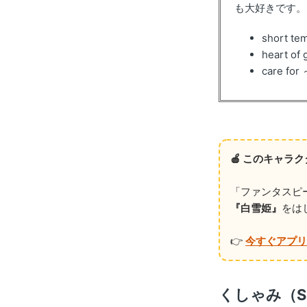
も大好きです。
short t
heart 
care 
🍎 このキャ
「ファンタスピ
『白雪姫』
をは
👉
今すぐアプ
くしゃみ（S