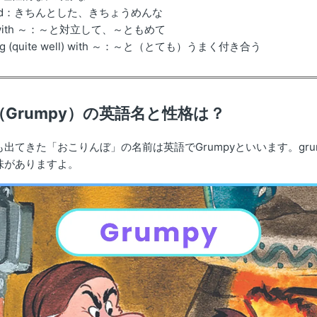
ized：きちんとした、きちょうめんな
ds with ～：～と対立して、～ともめて
long (quite well) with ～：～と（とても）うまく付き合う
Grumpy）の英語名と性格は？
出てきた「おこりんぼ」の名前は英語でGrumpyといいます。gru
味がありますよ。