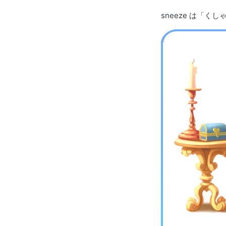
sneeze は「