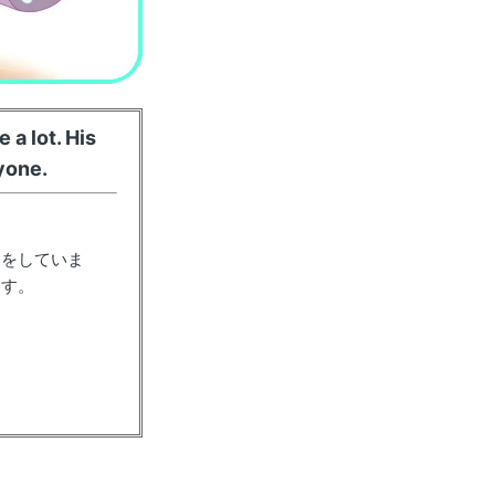
a lot. His
yone.
みをしていま
ます。