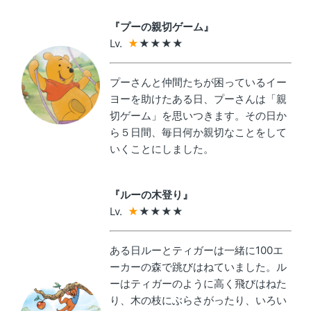
『プーの親切ゲーム』
Lv. 
★
★
★
★★
プーさんと仲間たちが困っているイー
ヨーを助けたある日、プーさんは「親
切ゲーム」を思いつきます。その日か
ら５日間、毎日何か親切なことをして
いくことにしました。
『
ルーの木登り
』
Lv. 
★
★
★
★★
ある日ルーとティガーは一緒に100エ
ーカーの森で跳びはねていました。ル
ーはティガーのように高く飛びはねた
り、木の枝にぶらさがったり、いろい